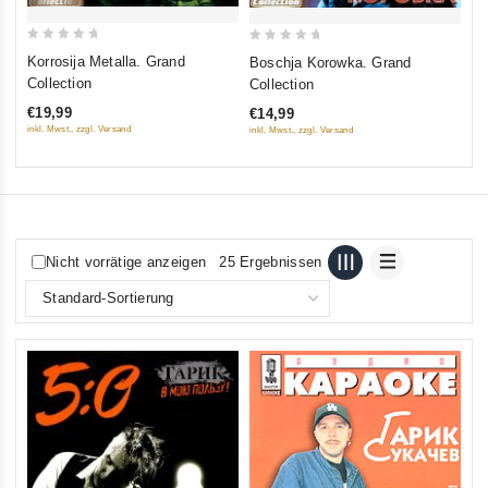
0
0
0
Ga
Korrosija Metalla. Grand
Boschja Korowka. Grand
ou
out
out
Ne
Collection
Collection
of
of
of
Co
€1
€19,99
€14,99
5
5
5
inkl
inkl. Mwst., zzgl. Versand
inkl. Mwst., zzgl. Versand
Nicht vorrätige anzeigen
25 Ergebnissen