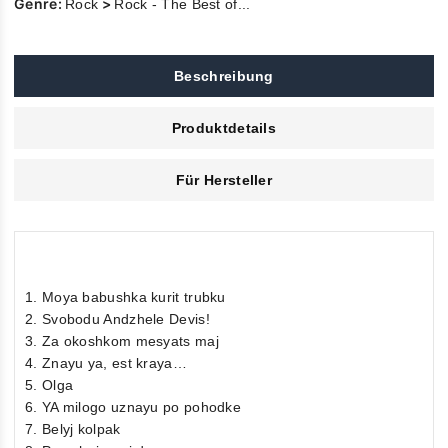
Genre:
>
Rock
Rock - The Best of...
Beschreibung
Produktdetails
Für Hersteller
1. Moya babushka kurit trubku
2. Svobodu Andzhele Devis!
3. Za okoshkom mesyats maj
4. Znayu ya, est kraya…
5. Olga
6. YA milogo uznayu po pohodke
7. Belyj kolpak