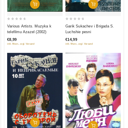
In Den Warenkorb
In Den Warenkorb
0
0
Various Artists. Muzyka k
Garik Sukachev i Brigada S.
out
out
telefilmu Azazel (2002)
Luchshie pesni
of
of
€8,99
€14,99
5
5
inkl. Mwst., zzgl. Versand
inkl. Mwst., zzgl. Versand
In Den Warenkorb
In Den Warenkorb