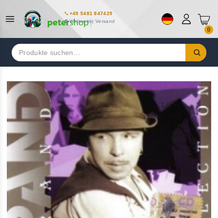
+49 5481 847429
Weltweiter Versand
0
Suchen
nach: