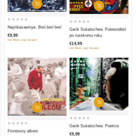
In Den Warenkorb
In Den Warenkorb
0
0
Neprikasaemye. Brel brel brel
Garik Sukatschew. Putewoditel
out
out
€9,99
po russkomu roku
of
of
inkl. Mwst., zzgl. Versand
€14,99
5
5
inkl. Mwst., zzgl. Versand
In Den Warenkorb
In Den Warenkorb
0
Garik Sukatschew. Poetica
0
out
Frontovoy albom
€9,99
out
of