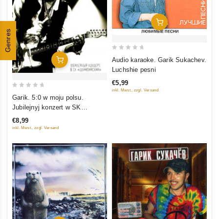
In Den Warenkorb
Genres
0
Audio karaoke. Garik Sukachev.
In Den Warenkorb
out
Luchshie pesni
of
€5,99
5
inkl. Mwst., zzgl. Versand
0
Garik. 5:0 w moju polsu.
out
Jubilejnyj konzert w SK
of
"Olimpijskij"
€8,99
5
inkl. Mwst., zzgl. Versand