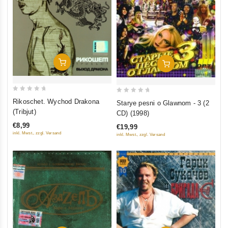
In Den Warenkorb
In Den Warenkorb
0
0
Rikoschet. Wychod Drakona
Starye pesni o Glawnom - 3 (2
out
out
(Tribjut)
CD) (1998)
of
of
€8,99
€19,99
5
5
inkl. Mwst., zzgl. Versand
inkl. Mwst., zzgl. Versand