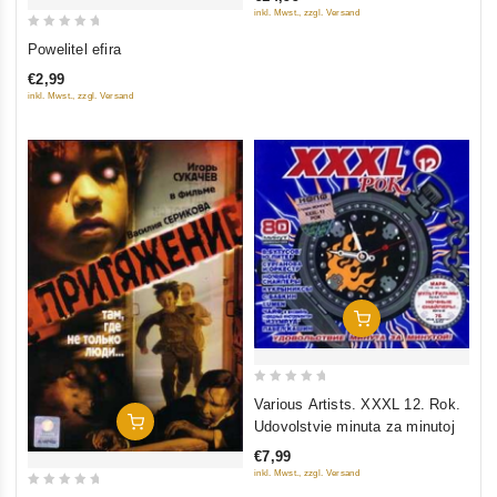
5
inkl. Mwst., zzgl. Versand
0
Powelitel efira
out
€2,99
of
inkl. Mwst., zzgl. Versand
5
In Den Warenkorb
0
Various Artists. XXXL 12. Rok.
out
In Den Warenkorb
Udovolstvie minuta za minutoj
of
€7,99
5
inkl. Mwst., zzgl. Versand
0