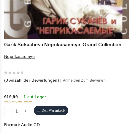
Garik Sukachev i Neprikasaemye. Grand Collection
Neprikasaemye
0
(
0
Anzahl der Bewertungen)
|
Anmelden Zum Bewerten
out
of
5
€19,99
1 auf Lager
inkl. Mwst., zzgl. Versand
In Den Warenkorb
Format:
Audio CD