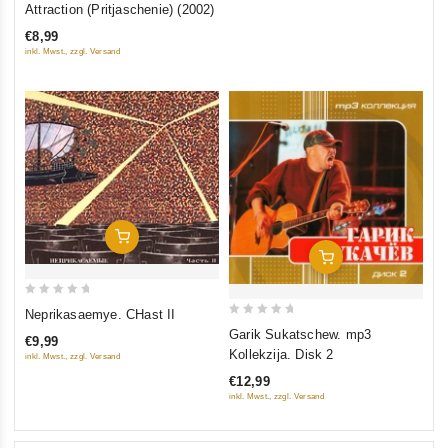
Attraction (Pritjaschenie) (2002)
out
€8,99
of
inkl. Mwst., zzgl. Versand
5
In Den Warenkorb
In Den Warenkorb
0
Neprikasaemye. CHast II
0
out
Garik Sukatschew. mp3
€9,99
out
of
Kollekzija. Disk 2
inkl. Mwst., zzgl. Versand
of
5
€12,99
5
inkl. Mwst., zzgl. Versand