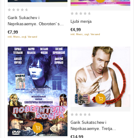
0
Garik Sukachev i
0
Ljubi menja
out
Neprikasaemye. Oboroten' s
out
of
€4,99
gitaroy
of
€7,99
5
inkl. Mwst., zzgl. Versand
inkl. Mwst., zzgl. Versand
5
In Den Warenkorb
0
Garik Sukatschew i
out
In Den Warenkorb
Neprikasaemye. Tretja
of
tschascha
€14,99