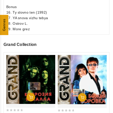
Bonus
16. Ty slovno ten (1992)
17. YA snova vizhu tebya
Genres
18. Ostrov L.
19. More grez
Grand Collection
0
Ga
ou
Ne
of
Co
€1
5
inkl
In Den Warenkorb
In Den Warenkorb