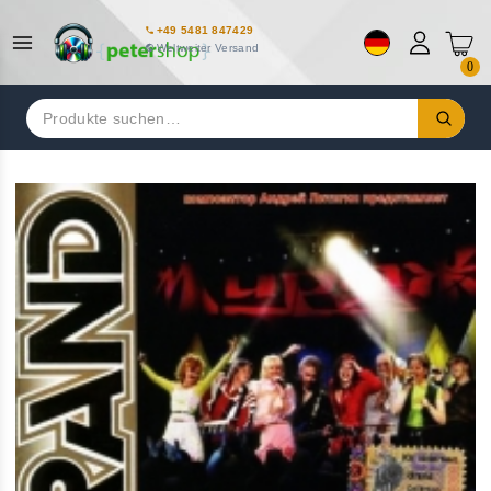
+49 5481 847429
Weltweiter Versand
0
Suchen
nach: