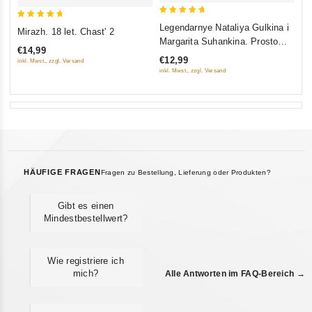
5
5
Legendarnye Nataliya Gulkina i
Mirazh. 18 let. Chast' 2
out of 5
out of 5
Margarita Suhankina. Prosto
€14,99
Mirazh
€12,99
inkl. Mwst., zzgl. Versand
inkl. Mwst., zzgl. Versand
HÄUFIGE FRAGEN
Fragen zu Bestellung, Lieferung oder Produkten?
Gibt es einen
Mindestbestellwert?
Wie registriere ich
mich?
Alle Antworten im FAQ-Bereich →