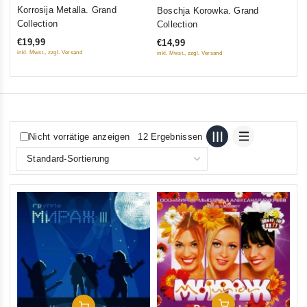
0
0
Korrosija Metalla. Grand
Boschja Korowka. Grand
out
out
Collection
Collection
of
of
€19,99
€14,99
5
5
inkl. Mwst., zzgl. Versand
inkl. Mwst., zzgl. Versand
Nicht vorrätige anzeigen
12 Ergebnissen
In Den Warenkorb
In Den Warenkorb