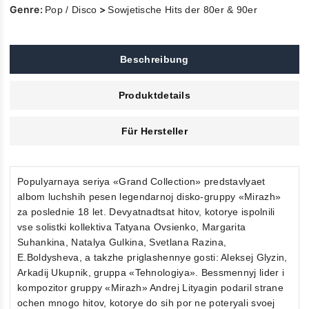
Genre:
>
Pop / Disco
Sowjetische Hits der 80er & 90er
Beschreibung
Produktdetails
Für Hersteller
Populyarnaya seriya «Grand Collection» predstavlyaet
albom luchshih pesen legendarnoj disko-gruppy «Mirazh»
za poslednie 18 let. Devyatnadtsat hitov, kotorye ispolnili
vse solistki kollektiva Tatyana Ovsienko, Margarita
Suhankina, Natalya Gulkina, Svetlana Razina,
E.Boldysheva, a takzhe priglashennye gosti: Aleksej Glyzin,
Arkadij Ukupnik, gruppa «Tehnologiya». Bessmennyj lider i
kompozitor gruppy «Mirazh» Andrej Lityagin podaril strane
ochen mnogo hitov, kotorye do sih por ne poteryali svoej