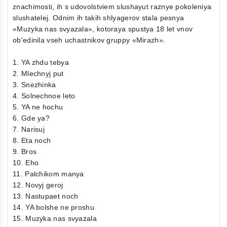
znachimosti, ih s udovolstviem slushayut raznye pokoleniya
slushatelej. Odnim ih takih shlyagerov stala pesnya
«Muzyka nas svyazala», kotoraya spustya 18 let vnov
ob'edinila vseh uchastnikov gruppy «Mirazh».
1. YA zhdu tebya
2. Mlechnyj put
3. Snezhinka
4. Solnechnoe leto
5. YA ne hochu
6. Gde ya?
7. Narisuj
8. Eta noch
9. Bros
10. Eho
11. Palchikom manya
12. Novyj geroj
13. Nastupaet noch
14. YA bolshe ne proshu
15. Muzyka nas svyazala