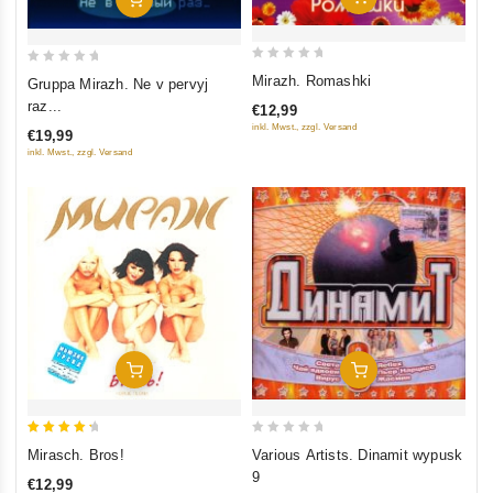
0
0
Mirazh. Romashki
Gruppa Mirazh. Ne v pervyj
out
out
raz...
€12,99
of
of
inkl. Mwst., zzgl. Versand
€19,99
5
5
inkl. Mwst., zzgl. Versand
In Den Warenkorb
In Den Warenkorb
4.5
0
Mirasch. Bros!
Various Artists. Dinamit wypusk
out of 5
out
9
€12,99
of