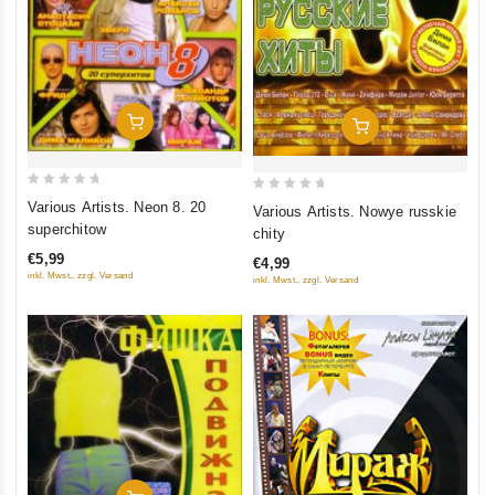
In Den Warenkorb
In Den Warenkorb
0
0
Various Artists. Neon 8. 20
Various Artists. Nowye russkie
out
out
superchitow
chity
of
of
€5,99
€4,99
5
5
inkl. Mwst., zzgl. Versand
inkl. Mwst., zzgl. Versand