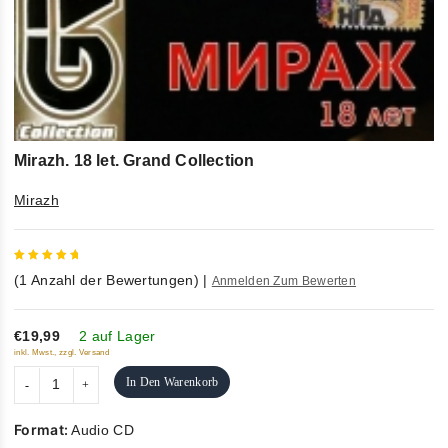
Mirazh. 18 let. Grand Collection
Mirazh
5
out of
(
1
Anzahl der Bewertungen)
|
Anmelden Zum Bewerten
5
€19,99
2 auf Lager
inkl. Mwst., zzgl. Versand
In Den Warenkorb
Format:
Audio CD