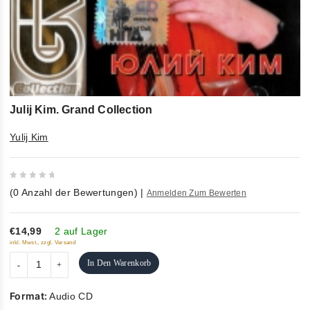
Julij Kim. Grand Collection
Yulij Kim
0
(
0
Anzahl der Bewertungen)
|
Anmelden Zum Bewerten
out
of
5
€14,99
2 auf Lager
inkl. Mwst., zzgl. Versand
In Den Warenkorb
Format:
Audio CD