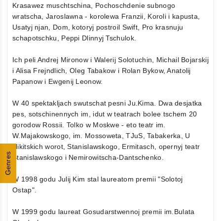
Krasawez muschtschina, Pochoschdenie subnogo
wratscha, Jaroslawna - korolewa Franzii, Koroli i kapusta,
Usatyj njan, Dom, kotoryj postroil Swift, Pro krasnuju
schapotschku, Peppi Dlinnyj Tschulok.
Ich peli Andrej Mironow i Walerij Solotuchin, Michail Bojarskij
i Alisa Frejndlich, Oleg Tabakow i Rolan Bykow, Anatolij
Papanow i Ewgenij Leonow.
W 40 spektakljach swutschat pesni Ju.Kima. Dwa desjatka
pes, sotschinennych im, idut w teatrach bolee tschem 20
gorodow Rossii. Tolko w Moskwe - eto teatr im.
W.Majakowskogo, im. Mossoweta, TJuS, Tabakerka, U
Nikitskich worot, Stanislawskogo, Ermitasch, opernyj teatr
Genres
Stanislawskogo i Nemirowitscha-Dantschenko.
W 1998 godu Julij Kim stal laureatom premii "Solotoj
Ostap".
W 1999 godu laureat Gosudarstwennoj premii im.Bulata