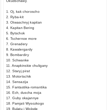
Okudschawy.
1. Oj, kak choroscho
2. Ryba-kit
3. Otwaschnyj kapitan
4. Kapitan Bering
5. Bytschok
6. Tschernoe more
7. Grenadery
8. Kawalergardy
9. Bombardiry
10. Schwanke
11. Anapkinskie chuligany
12. Staryj pirat
13. Motortschik
14. Sensazija
15. Fantastika-romantika
16. Ech, duscha moja
17. Guby okajannye
18. Pamjati Wysozkogo
19. Bulatu i Wolode