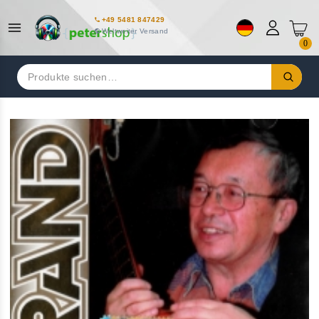
+49 5481 847429
Weltweiter Versand
0
Suchen
nach: