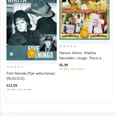
In Den Warenkorb
0
Various Artists. Hodzha
In Den Warenkorb
out
Nasreddin i drugie. Pesni iz
of
filmov
€6,99
5
inkl. Mwst., zzgl. Versand
0
Fünf Abende (Pjat wetscherow)
out
(RUSCICO)
of
€12,99
5
inkl. Mwst., zzgl. Versand