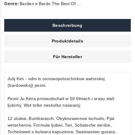
Genre:
>
Barden
Bards The Best Of ...
Beschreibung
Produktdetails
Für Hersteller
Julij Kim - odin is osnowopoloschnikow awtorskoj
(bardowskoj) pesni.
Pesni Ju.Kima proswutschali w 50 filmach i srasu stali
ljubimy. Wot tolko neskolko naswanij:
12 stulew, Bumbarasch, Obyknowennoe tschudo, Pjat
wetscherow, Formula ljubwi, Ten, Sobatsche serdze,
Tschelowek s bulwara kapuzinow, Swatowstwo gusara,