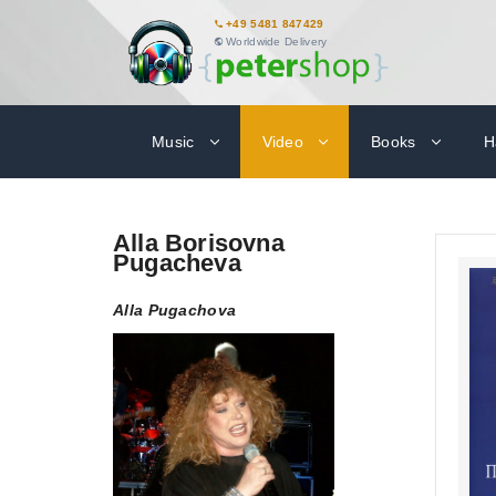
+49 5481 847429
Worldwide Delivery
Music
Video
Books
H
Alla Borisovna
Pugacheva
Alla Pugachova