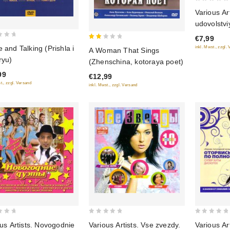
0
Various Ar
out
udovolstvi
of
€7,99
5
2
and Talking (Prishla i
inkl. Mwst., zzgl.
A Woman That Sings
out
ryu)
(Zhenschina, kotoraya poet)
of
99
€12,99
5
t., zzgl. Versand
inkl. Mwst., zzgl. Versand
0
0
us Artists. Novogodnie
Various Artists. Vse zvezdy.
Various Ar
out
out