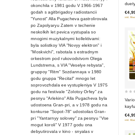
duet
okonchila v 1981 godu V 1966-1967
of
godah s agitbrigadoy radiostancii
€4,9
5
inkl. Mws
"Yunost" Alla Pugacheva gastrolirovala
po Zapolyaryu Zatem v techenie
neskolkih let pevica vystupala so
mnogimi muzykalnymi kollektivami:
byla solistkoy VIA "Novyy elektron" i
"Moskvichi", rabotala s estradnym
orkestrom pod rukovodstvom Olega
Lundstrema, s VIA "Veselye rebyata",
gruppoy "Ritm" Sozdannaya v 1980
godu gruppa "Recital" mnogo let
soprovozhdala ee vystupleniya V 1975
godu na festivale "Zolotoy Orfey" za
0
pesnyu "Arlekino" Alla Pugacheva byla
Vario
out
udostoena Gran-pri, a v 1978 godu na
kayfu
of
konkurse "Sopot-78" udostoilas Gran-
€4,9
5
pri "Yantarnyy solovey" za pesnyu "Vse
inkl. Mws
mogut koroli" V 1977 godu ona
debyutirovala v kino - snyalas v