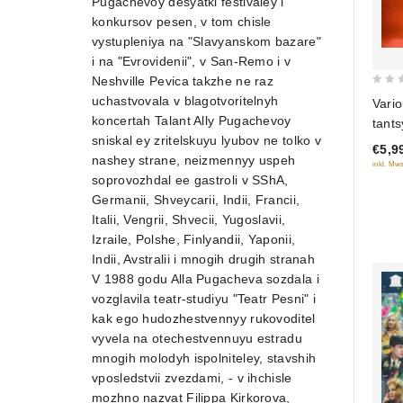
Pugachevoy desyatki festivaley i
konkursov pesen, v tom chisle
vystupleniya na "Slavyanskom bazare"
i na "Evrovidenii", v San-Remo i v
Neshville Pevica takzhe ne raz
0
uchastvovala v blagotvoritelnyh
Vario
out
koncertah Talant Ally Pugachevoy
tants
of
sniskal ey zritelskuyu lyubov ne tolko v
€5,9
5
nashey strane, neizmennyy uspeh
inkl. Mws
soprovozhdal ee gastroli v SShA,
Germanii, Shveycarii, Indii, Francii,
Italii, Vengrii, Shvecii, Yugoslavii,
Izraile, Polshe, Finlyandii, Yaponii,
Indii, Avstralii i mnogih drugih stranah
V 1988 godu Alla Pugacheva sozdala i
vozglavila teatr-studiyu "Teatr Pesni" i
kak ego hudozhestvennyy rukovoditel
vyvela na otechestvennuyu estradu
mnogih molodyh ispolniteley, stavshih
vposledstvii zvezdami, - v ihchisle
mozhno nazvat Filippa Kirkorova,