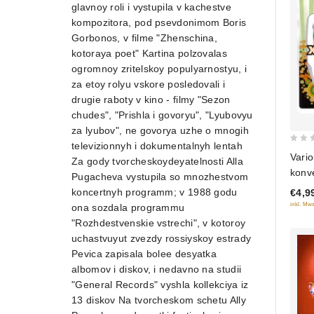
glavnoy roli i vystupila v kachestve
kompozitora, pod psevdonimom Boris
Gorbonos, v filme "Zhenschina,
kotoraya poet" Kartina polzovalas
ogromnoy zritelskoy populyarnostyu, i
za etoy rolyu vskore posledovali i
drugie raboty v kino - filmy "Sezon
chudes", "Prishla i govoryu", "Lyubovyu
za lyubov", ne govorya uzhe o mnogih
televizionnyh i dokumentalnyh lentah
0
Vario
Za gody tvorcheskoydeyatelnosti Alla
out
konv
Pugacheva vystupila so mnozhestvom
of
koncertnyh programm; v 1988 godu
€4,9
5
inkl. Mws
ona sozdala programmu
"Rozhdestvenskie vstrechi", v kotoroy
uchastvuyut zvezdy rossiyskoy estrady
Pevica zapisala bolee desyatka
albomov i diskov, i nedavno na studii
"General Records" vyshla kollekciya iz
13 diskov Na tvorcheskom schetu Ally