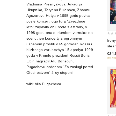
Vladimira Presnyakova, Arkadiya
Ukupnika, Tatyanu Bulanovu, Zhannu
Aguzarovu Hotya v 1995 godu pevica
posle koncertnogo tura "Zvezdnoe
leto" zayavila ob uhode s estrady, v
1998 godu ona s triumfom vernulas na
0
scenu, iee koncerty s ogromnym
Irony
out
uspehom proshli v 45 gorodah Rossii i
steam
of
blizhnego zarubezhya 15 aprelya 1999
(Iron
€24,
5
goda v Kremle prezident Rossii Boris
paro
inkl. Mws
Elcin nagradil Allu Borisovnu
DVD
Pugachevu ordenom "Za zaslugi pered
Otechestvom" 2-oy stepeni
wiki: Alla Pugacheva