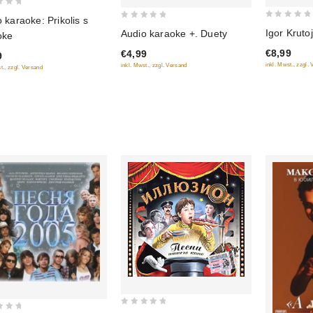
 karaoke: Prikolis s
0
0
Igor Kruto
Audio karaoke +. Duety
oke
out
out
€8,99
€4,99
9
of
of
inkl. Mwst., zzgl.
inkl. Mwst., zzgl. Versand
t., zzgl. Versand
5
5
0