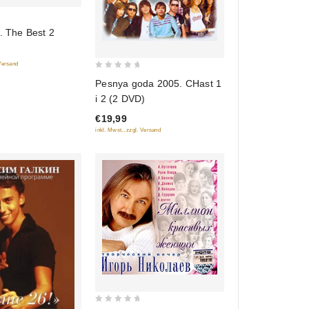
j. The Best 2
 Versand
0
Pesnya goda 2005. CHast 1
out
i 2 (2 DVD)
of
€19,99
5
inkl. Mwst., zzgl. Versand
0