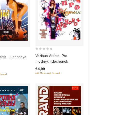
0
Various Artists. Pro
tists. Luchshaya
out
modnykh dechonok
of
€4,99
5
inkl. Mwst., zzgl. Versand
 Versand