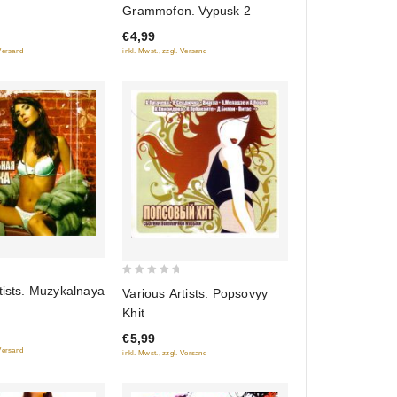
Grammofon. Vypusk 2
of
€4,99
5
 Versand
inkl. Mwst., zzgl. Versand
0
tists. Muzykalnaya
Various Artists. Popsovyy
out
Khit
of
€5,99
5
 Versand
inkl. Mwst., zzgl. Versand