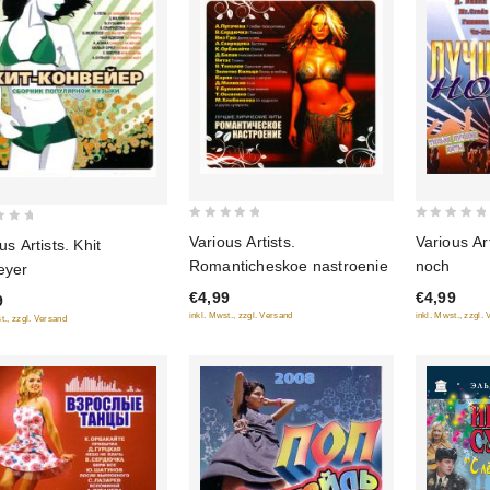
0
0
Various Artists.
Various Ar
us Artists. Khit
out
out
Romanticheskoe nastroenie
noch
eyer
of
of
€4,99
€4,99
9
5
5
inkl. Mwst., zzgl. Versand
inkl. Mwst., zzgl.
t., zzgl. Versand