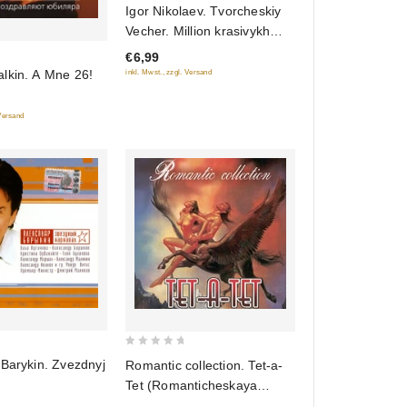
Igor Nikolaev. Tvorcheskiy
out
Vecher. Million krasivykh
of
zhenshchin (Krasnyy albom)
€6,99
5
lkin. A Mne 26!
inkl. Mwst., zzgl. Versand
 Versand
0
Barykin. Zvezdnyj
Romantic collection. Tet-a-
out
Tet (Romanticheskaya
of
Kollektsiya. Tet-a-Tet)