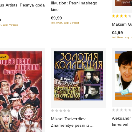
Illyuzion: Pesni nashego
us Artists. Pesnya goda
out
kino
of
€9,99
5
9
4.5
inkl. Mwst., zzgl. Versand
Maksim Ga
t., zzgl. Versand
out of 5
€4,99
inkl. Mwst., zzgl.
ale!
0
0
Aleksandr 
Mikael Tariverdiev.
out
out
karnaval
Znamenitye pesni iz
of
of
znamenitykh kinofilmov.