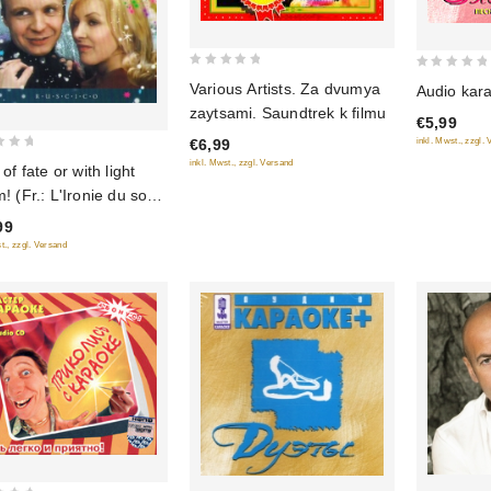
0
0
Various Artists. Za dvumya
Audio kara
out
out
zaytsami. Saundtrek k filmu
€5,99
of
of
inkl. Mwst., zzgl.
€6,99
5
5
inkl. Mwst., zzgl. Versand
 of fate or with light
! (Fr.: L'Ironie du sort)
iya sudby, ili S legkim
99
m!) (RUSCICO) (2
t., zzgl. Versand
)