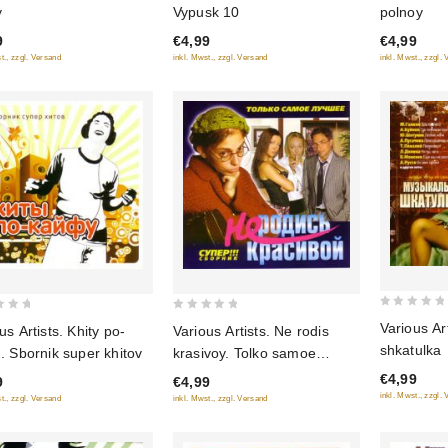
y
Vypusk 10
polnoy
of
of
9
€4,99
€4,99
5
5
t., zzgl. Versand
inkl. Mwst., zzgl. Versand
inkl. Mwst., zzgl.
0
0
Various Ar
us Artists. Khity po-
Various Artists. Ne rodis
out
out
shkatulka
. Sbornik super khitov
krasivoy. Tolko samoe
of
of
luchshee
€4,99
9
€4,99
5
5
inkl. Mwst., zzgl.
t., zzgl. Versand
inkl. Mwst., zzgl. Versand