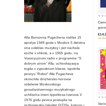
0
Came 
out
govo
of
€14,
5
Alla Borisovna Pugacheva rodilas 15
inkl. Mws
aprelya 1949 goda v Moskve S detstva
ona uvleklas muzykoy i pet nachala
esche v shkole, a v 1965 godu, na
Vsesoyuznom radio v programme "S
dobrym utrom" Alla, uchivshayasya
togda v vypusknom klasse, ispolnila
pesnyu "Robot" Alla Pugacheva
okonchila dirizhersko-horovoe
otdelenie Moskovskogo
gosudarstvennogo muzykalnogo
uchilischa imeni Ippolitova-Ivanova V
1976 godu pevica postupila na
0
Vario
rezhisserskiy fakultet GITISa, kotoryy i
out