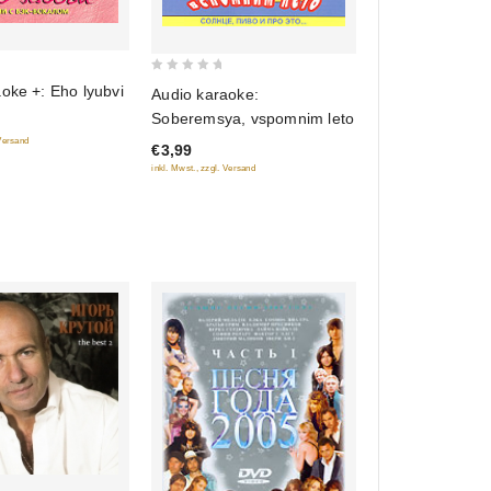
0
oke +: Eho lyubvi
Audio karaoke:
out
Soberemsya, vspomnim leto
of
 Versand
€3,99
5
inkl. Mwst., zzgl. Versand