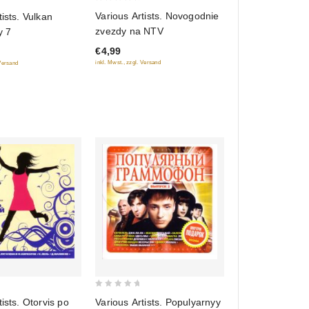
0
Various Artists. Novogodnie
tists. Vulkan
out
zvezdy na NTV
y 7
of
€4,99
5
inkl. Mwst., zzgl. Versand
 Versand
0
tists. Otorvis po
Various Artists. Populyarnyy
out