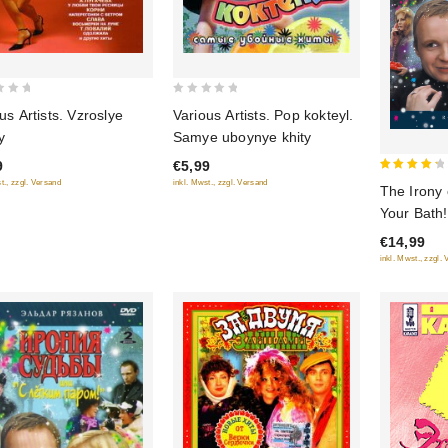
0
us Artists. Vzroslye
Various Artists. Pop kokteyl.
out
y
Samye uboynye khity
of
9
€5,99
5
4.5
t., zzgl. Versand
inkl. Mwst., zzgl. Versand
The Irony 
out of 5
Your Bath! 
sort) (Iron
€14,99
legkim pa
inkl. Mwst., zzgl.
(1 DVD)